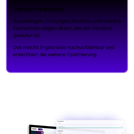
Danach messbar
Zustellungen, Öffnungen, Bounces und weitere
Kennzahlen zeigen direkt, wie der Versand
gelaufen ist.
Das macht Ergebnisse nachvollziehbar und
erleichtert die weitere Optimierung.