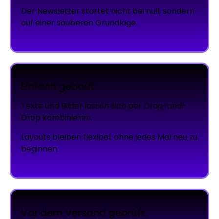
Der Newsletter startet nicht bei null, sondern
auf einer sauberen Grundlage.
Einfach gebaut
Texte und Bilder lassen sich per Drag-and-
Drop kombinieren.
Layouts bleiben flexibel, ohne jedes Mal neu zu
beginnen.
Vor dem Versand geprüft