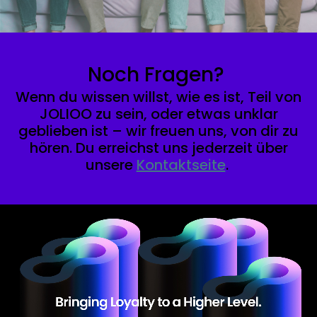
Noch Fragen?
Wenn du wissen willst, wie es ist, Teil von
JOLIOO
zu sein, oder etwas unklar
geblieben ist – wir freuen uns, von dir zu
hören. Du erreichst uns jederzeit über
unsere
Kontaktseite
.