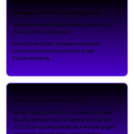
Weniger Aufwand im Tagesgeschäft
Wiederkehrende Maßnahmen lassen sich
strukturierter aufsetzen.
Dadurch entsteht weniger manueller
Aufwand und mehr Konstanz in der
Kundenbindung.
Raum für den nächsten Schritt
Mit der Loyalty Plattform als Basis und den
Loyalty Boostern als Erweiterung lässt sich
JOLIOO an unterschiedliche Anforderungen