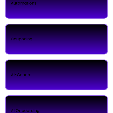
Automations
Couponing
AI-Coach
AI Onboarding