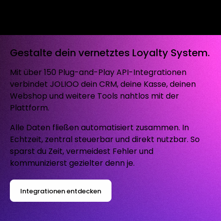
Gestalte dein vernetztes Loyalty System.
Mit über 150 Plug-and-Play API-Integrationen
verbindet JOLIOO dein CRM, deine Kasse, deinen
Webshop und weitere Tools nahtlos mit der
Plattform.
Alle Daten fließen automatisiert zusammen. In
Echtzeit, zentral steuerbar und direkt nutzbar. So
sparst du Zeit, vermeidest Fehler und
kommunizierst gezielter denn je.
Integrationen entdecken